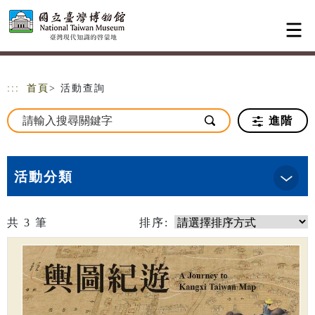
跳到主要內容
網站導覽
:::
首頁
> 活動查詢
進階
活動分類
共
3
筆
排序: