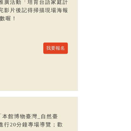
推廣活動「培育台語家庭計
完影片後記得掃描現場海報
點數喔！
「本館博物臺灣_自然臺
進行20分鐘專場導覽；歡