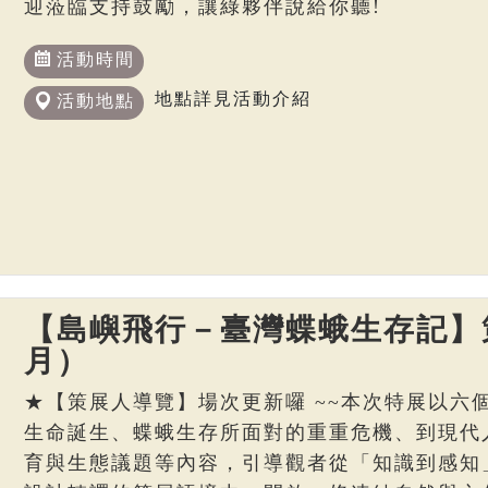
迎蒞臨支持鼓勵，讓綠夥伴說給你聽!
活動時間
地點詳見活動介紹
活動地點
【島嶼飛行－臺灣蝶蛾生存記】策
月）
★【策展人導覽】場次更新囉 ~~本次特展以六
生命誕生、蝶蛾生存所面對的重重危機、到現代
育與生態議題等內容，引導觀者從「知識到感知