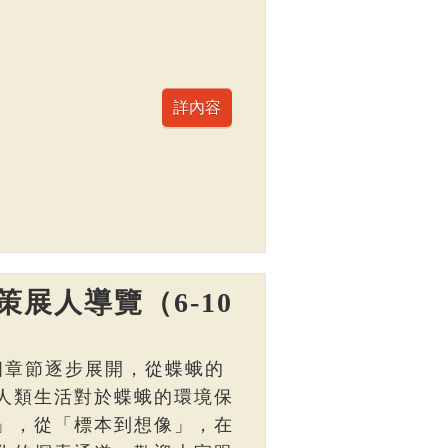
展人導覽（6-10
個章節逐步展開，從蝶蛾的
人類生活對於蝶蛾的環境保
」，從「標本到想像」，在