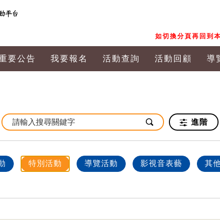
如切換分頁再回到本
重要公告
我要報名
活動查詢
活動回顧
導
進階
動
特別活動
導覽活動
影視音表藝
其