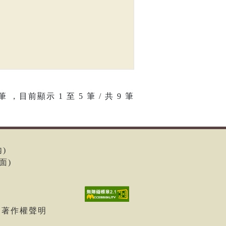
筆 ，目前顯示
1
至
5
筆 / 共 9 筆
內)
面)
| 著作權聲明