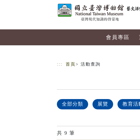
跳到主要內容
網站導覽
會員專區
:::
首頁
> 活動查詢
全部分類
展覽
教育活
共
9
筆