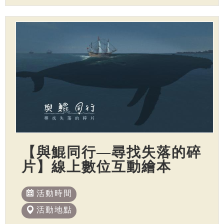
【與鯤同行—尋找失落的碎
片】線上數位互動繪本
活動時間
活動地點