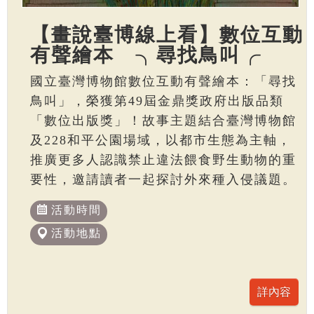
【畫說臺博線上看】數位互動
有聲繪本 ╮尋找鳥叫╭
國立臺灣博物館數位互動有聲繪本：「尋找
鳥叫」，榮獲第49屆金鼎獎政府出版品類
「數位出版獎」！故事主題結合臺灣博物館
及228和平公園場域，以都市生態為主軸，
推廣更多人認識禁止違法餵食野生動物的重
要性，邀請讀者一起探討外來種入侵議題。
活動時間
活動地點