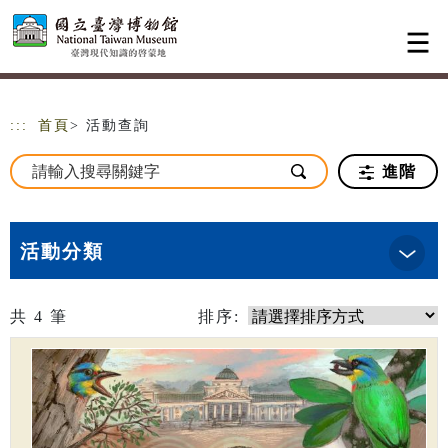
跳到主要內容
網站導覽
:::
首頁
> 活動查詢
進階
活動分類
共
4
筆
排序: