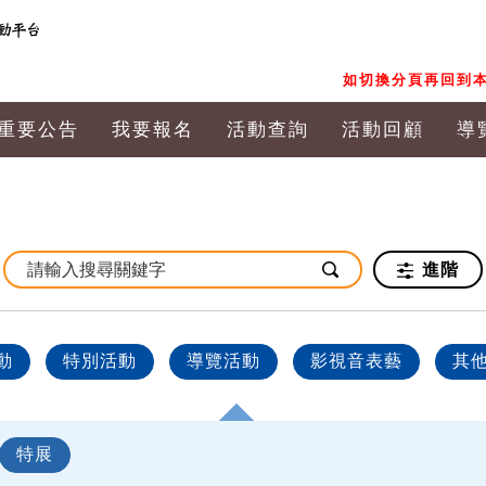
如切換分頁再回到本
重要公告
我要報名
活動查詢
活動回顧
導
進階
動
特別活動
導覽活動
影視音表藝
其
特展