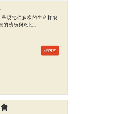
記
，呈現牠們多樣的生命樣貌
態的繽紛與韌性。
機會