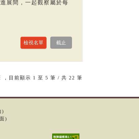
走進展間，一起觀察屬於每
 ，目前顯示
1
至
5
筆 / 共 22 筆
內)
面)