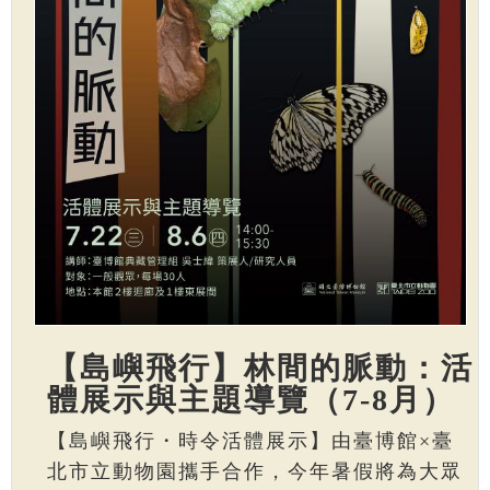
【島嶼飛行】林間的脈動：活
體展示與主題導覽（7-8月）
【島嶼飛行・時令活體展示】由臺博館×臺
北市立動物園攜手合作，今年暑假將為大眾