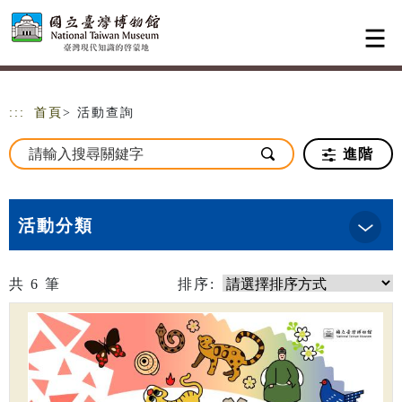
跳到主要內容
網站導覽
:::
首頁
> 活動查詢
進階
活動分類
共
6
筆
排序: