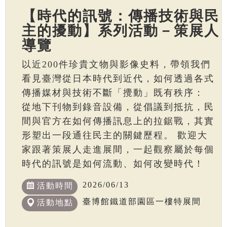
【時代的訊號：傳播技術與民
主的擾動】系列活動－策展人
導覽
以近200件珍貴文物與影像史料，帶領我們
看見臺灣從日本時代到近代，如何透過各式
傳播媒材與技術不斷「攪動」既有秩序：
從地下刊物到錄音設備，從倡議到抵抗，民
間與官方在如何傳播訊息上的拉鋸戰，其實
形塑出一段通往民主的關鍵歷程。 歡迎大
家跟著策展人走進展間，一起觀察屬於每個
時代的訊號是如何流動、如何改變時代！
2026/06/13
活動時間
臺博館鐵道部園區一樓特展間
活動地點