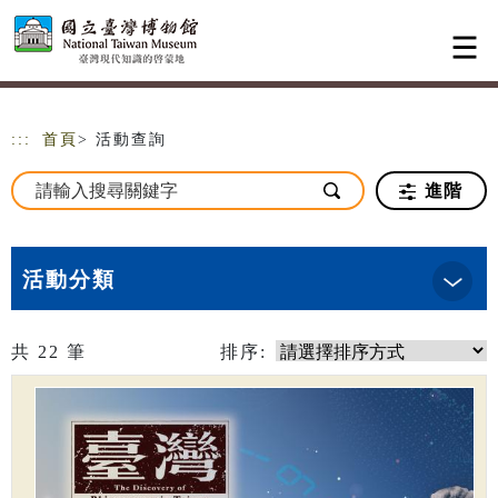
跳到主要內容
網站導覽
:::
首頁
> 活動查詢
進階
活動分類
共
22
筆
排序: