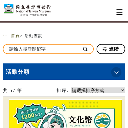
跳到主要內容
網站導覽
:::
首頁
> 活動查詢
進階
活動分類
共
57
筆
排序: