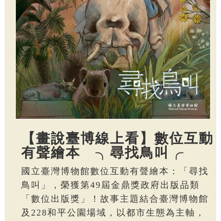
【畫說臺博線上看】數位互動
有聲繪本 ╮尋找鳥叫╭
國立臺灣博物館數位互動有聲繪本：「尋找
鳥叫」，榮獲第49屆金鼎獎政府出版品類
「數位出版獎」！故事主題結合臺灣博物館
及228和平公園場域，以都市生態為主軸，