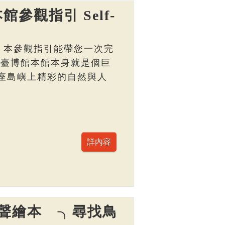
館參觀指引 Self-
， 本參觀指引能帶您一次完
 臺博館本館本身就是個巨
座島嶼上精彩的自然與人
聲繪本 ╮尋找鳥