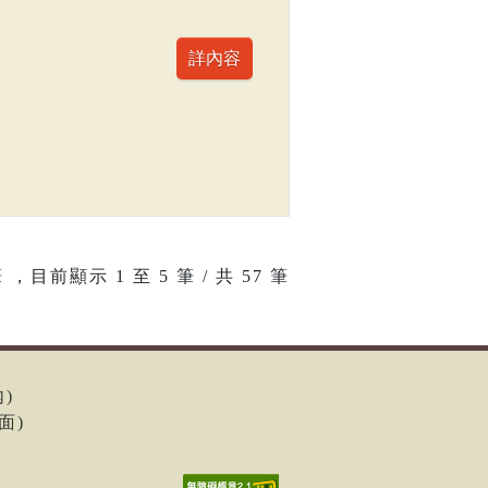
 ，目前顯示
1
至
5
筆 / 共 57 筆
內)
面)