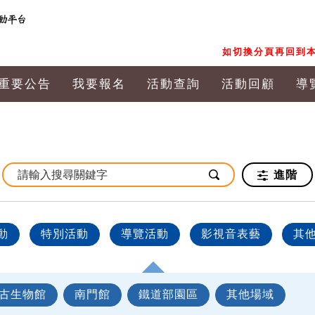
如切換分頁再回到本
重要公告
我要報名
活動查詢
活動回顧
導
進階
動
特別活動
導覽活動
影視音表藝
其
古生物館
南門館
鐵道部園區
其他場域