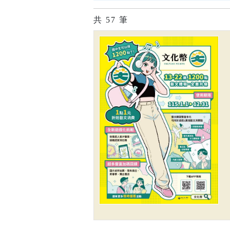
共
57
筆