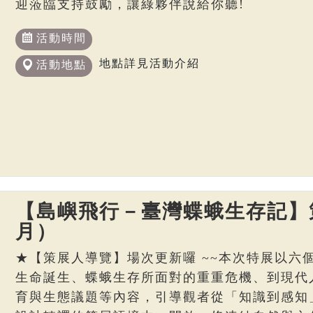
迎蒞臨支持鼓勵，讓綠夥伴說給你聽!
活動時間
地點詳見活動介紹
活動地點
【島嶼飛行－臺灣蝶蛾生存記】策
月）
★【策展人導覽】場次更新囉 ~~本次特展以六
生命誕生、蝶蛾生存所面對的重重危機、到現代
育與生態議題等內容，引導觀者從「知識到感知