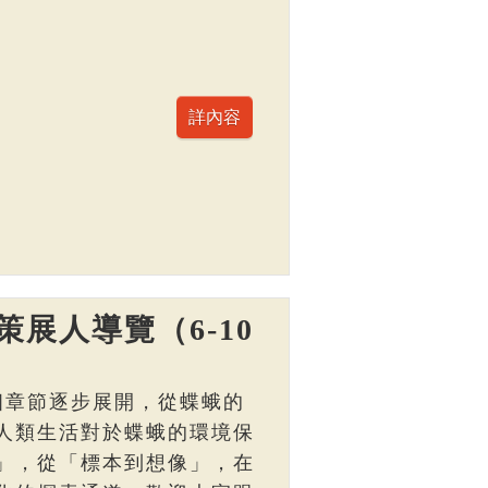
展人導覽（6-10
個章節逐步展開，從蝶蛾的
人類生活對於蝶蛾的環境保
」，從「標本到想像」，在