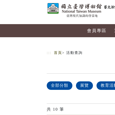
跳到主要內容
網站導覽
會員專區
:::
首頁
> 活動查詢
全部分類
展覽
教育活
共
10
筆