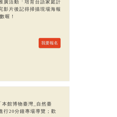
推廣活動「培育台語家庭計
完影片後記得掃描現場海報
點數喔！
「本館博物臺灣_自然臺
進行20分鐘專場導覽；歡