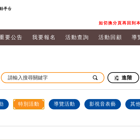
如切換分頁再回到本
重要公告
我要報名
活動查詢
活動回顧
導
進階
動
特別活動
導覽活動
影視音表藝
其