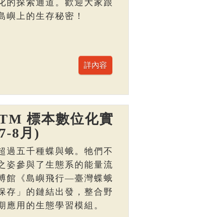
化的探索通道。歡迎大家跟
島嶼上的生存秘密！
TM 標本數位化實
-8月)
超過五千種蝶與蛾。牠們不
之姿參與了生態系的能量流
博館《島嶼飛行—臺灣蝶蛾
保存」的鏈結出發，整合野
期應用的生態學習模組。