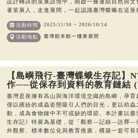
設計轉譯的策展語境中，開啟一條連結自然與文
著策展人，走進展間，一起認識臺灣蝶蛾在這座
2025/11/30 ~ 2026/10/14
活動時間
臺博館本館一樓東展間
活動地點
【島嶼飛行-臺灣蝶蛾生存記】N
作──從保存到資料的教育鏈結 (7
臺灣是座擁有高山與海洋環境交織的島嶼，孕育
僅以繽紛的成蟲姿態吸引人們的目光，更以幼蟲
動，成為食物鏈中不可或缺的環節。本計畫以臺
生存記》特展為基礎，從「觀察—記錄—詮釋—
外觀察、標本數位化與教育推廣，構築一套可長