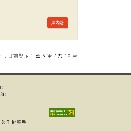
 ，目前顯示
1
至
5
筆 / 共 10 筆
內)
面)
| 著作權聲明