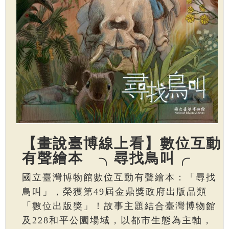
【畫說臺博線上看】數位互動
有聲繪本 ╮尋找鳥叫╭
國立臺灣博物館數位互動有聲繪本：「尋找
鳥叫」，榮獲第49屆金鼎獎政府出版品類
「數位出版獎」！故事主題結合臺灣博物館
及228和平公園場域，以都市生態為主軸，