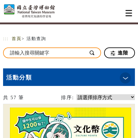
跳到主要內容
網站導覽
:::
首頁
> 活動查詢
進階
活動分類
共
57
筆
排序: