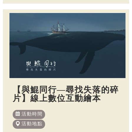
【與鯤同行—尋找失落的碎
片】線上數位互動繪本
活動時間
活動地點