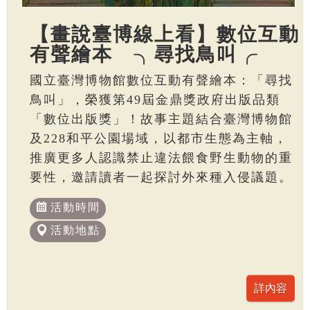
【畫說臺博線上看】數位互動
有聲繪本 ╮尋找鳥叫╭
國立臺灣博物館數位互動有聲繪本：「尋找
鳥叫」，榮獲第49屆金鼎獎政府出版品類
「數位出版獎」！故事主題結合臺灣博物館
及228和平公園場域，以都市生態為主軸，
推廣更多人認識禁止違法餵食野生動物的重
要性，邀請讀者一起探討外來種入侵議題。
活動時間
活動地點