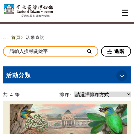
跳到主要內容
網站導覽
:::
首頁
> 活動查詢
進階
活動分類
共
4
筆
排序: