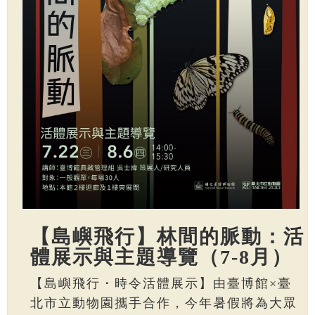
【島嶼飛行】林間的脈動：活
體展示與主題導覽（7-8月）
【島嶼飛行・時令活體展示】由臺博館×臺
北市立動物園攜手合作，今年暑假將為大眾