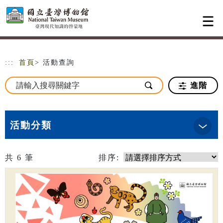
跳到主要內容
網站導覽
:::
首頁
> 活動查詢
進階
活動分類
共
6
筆
排序: