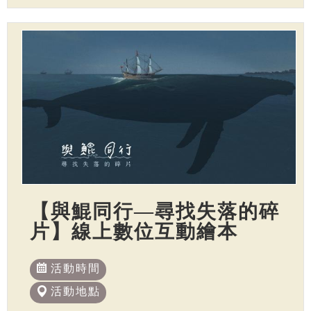
【與鯤同行—尋找失落的碎
片】線上數位互動繪本
活動時間
活動地點