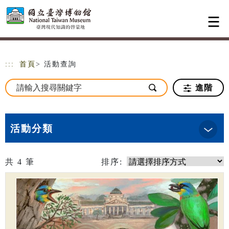
跳到主要內容
網站導覽
:::
首頁
> 活動查詢
進階
活動分類
共
4
筆
排序: