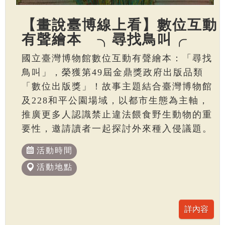
【畫說臺博線上看】數位互動
有聲繪本 ╮尋找鳥叫╭
國立臺灣博物館數位互動有聲繪本：「尋找
鳥叫」，榮獲第49屆金鼎獎政府出版品類
「數位出版獎」！故事主題結合臺灣博物館
及228和平公園場域，以都市生態為主軸，
推廣更多人認識禁止違法餵食野生動物的重
要性，邀請讀者一起探討外來種入侵議題。
活動時間
活動地點