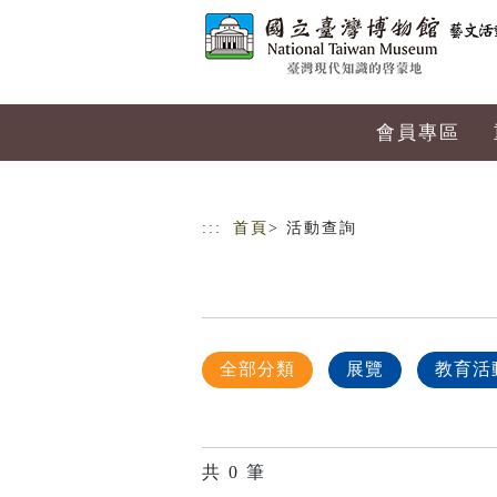
跳到主要內容
網站導覽
會員專區
:::
首頁
> 活動查詢
全部分類
展覽
教育活
共
0
筆