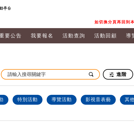
如切換分頁再回到本
重要公告
我要報名
活動查詢
活動回顧
導
進階
動
特別活動
導覽活動
影視音表藝
其