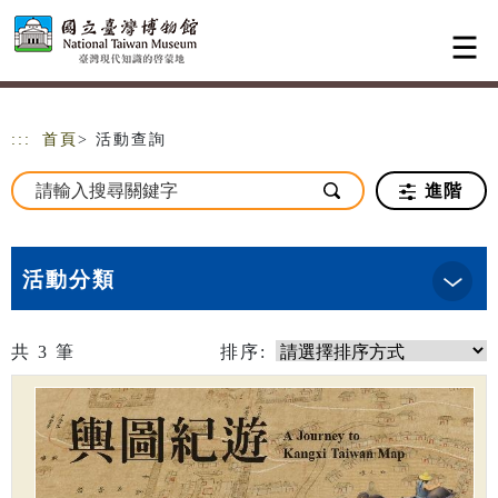
跳到主要內容
網站導覽
:::
首頁
> 活動查詢
進階
活動分類
共
3
筆
排序: