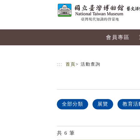
跳到主要內容
網站導覽
會員專區
:::
首頁
> 活動查詢
全部分類
展覽
教育活
共
6
筆