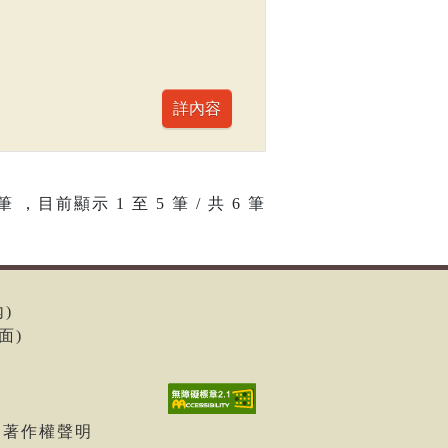
筆 ，目前顯示
1
至
5
筆 / 共 6 筆
內)
面)
| 著作權聲明