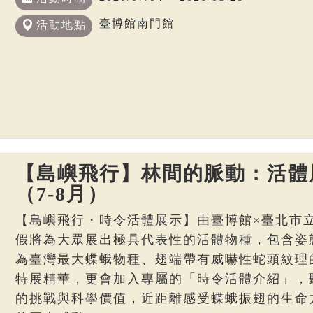
臺博館南門館
活動地點
【島嶼飛行】林間的脈動：活體
（7-8月）
【島嶼飛行・時令活體展示】由臺博館×臺北市
假將為大眾展出極具代表性的活體物種，包含姿
為臺灣最大蝶蛾物種、翅端帶有威嚇性蛇頭紋理
特展精華，更會加入專屬的「時令活體介紹」，
的挑戰與科學價值，近距離感受蝶蛾振翅的生命