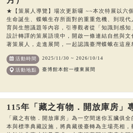
★【策展人導覽】場次更新囉 ~~本次特展以六
生命誕生、蝶蛾生存所面對的重重危機、到現代
育與生態議題等內容，引導觀者從「知識到感知
設計轉譯的策展語境中，開啟一條連結自然與文
著策展人，走進展間，一起認識臺灣蝶蛾在這座
2025/11/30 ~ 2026/10/14
活動時間
臺博館本館一樓東展間
活動地點
115年「藏之有物．開放庫房」
「藏之有物．開放庫房」為一空間迷你五臟俱全
本與標準典藏設施，將典藏後臺轉為主場亮相，