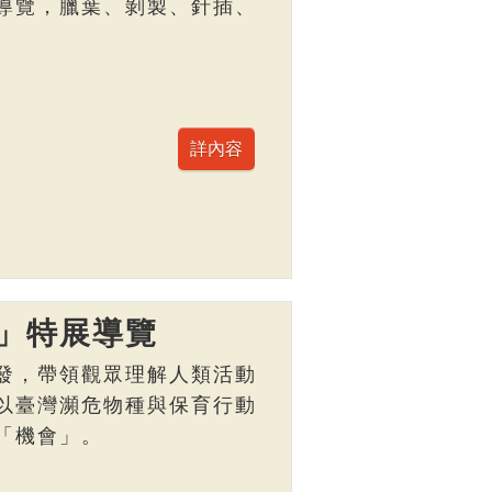
導覽，臘葉、剝製、針插、
」特展導覽
發，帶領觀眾理解人類活動
以臺灣瀕危物種與保育行動
「機會」。