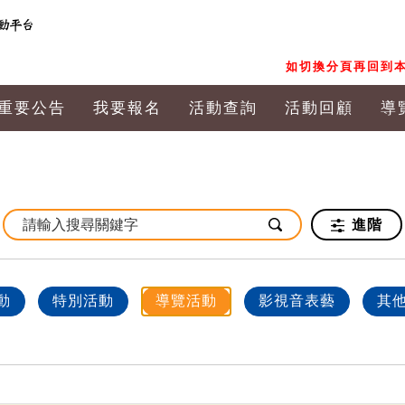
如切換分頁再回到本
重要公告
我要報名
活動查詢
活動回顧
導
進階
動
特別活動
導覽活動
影視音表藝
其