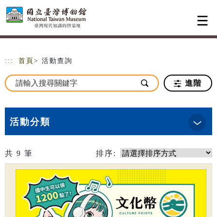
跳到主要內容
網站導覽
:::
首頁
> 活動查詢
進階
活動分類
共
9
筆
排序: