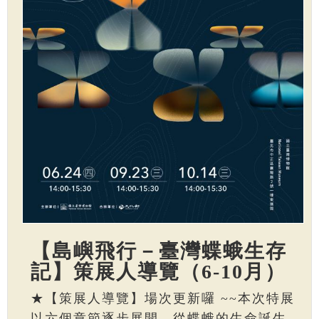
【島嶼飛行－臺灣蝶蛾生存
記】策展人導覽（6-10月）
★【策展人導覽】場次更新囉 ~~本次特展
以六個章節逐步展開，從蝶蛾的生命誕生、