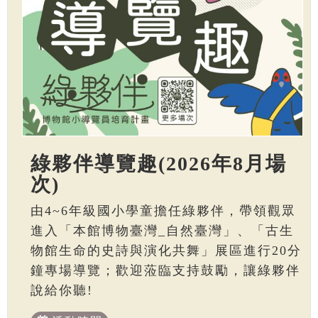
綠夥伴導覽趣(2026年8月場
次)
由4~6年級國小學童擔任綠夥伴，帶領觀眾
進入「本館博物臺灣_自然臺灣」、「古生
物館生命的史詩與演化共舞」展區進行20分
鐘專場導覽；歡迎蒞臨支持鼓勵，讓綠夥伴
說給你聽!