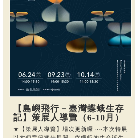
【島嶼飛行－臺灣蝶蛾生存
記】策展人導覽（6-10月）
★【策展人導覽】場次更新囉 ~~本次特展
以六個章節逐步展開，從蝶蛾的生命誕生、