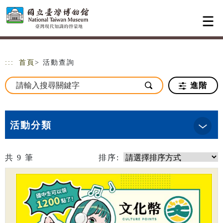
跳到主要內容
網站導覽
:::
首頁
> 活動查詢
進階
活動分類
共
9
筆
排序: