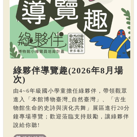
綠夥伴導覽趣(2026年8月場
次)
由4~6年級國小學童擔任綠夥伴，帶領觀眾
進入「本館博物臺灣_自然臺灣」、「古生
物館生命的史詩與演化共舞」展區進行20分
鐘專場導覽；歡迎蒞臨支持鼓勵，讓綠夥伴
說給你聽!