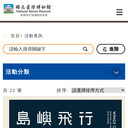
跳到主要內容
網站導覽
:::
首頁
> 活動查詢
進階
活動分類
共
22
筆
排序: