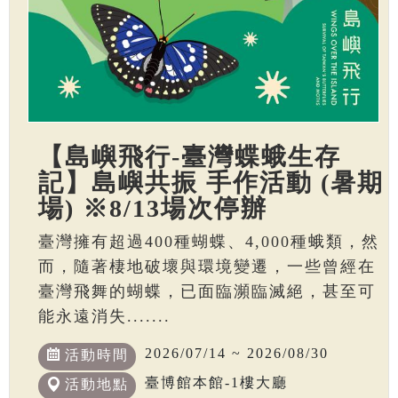
【島嶼飛行-臺灣蝶蛾生存
記】島嶼共振 手作活動 (暑期
場) ※8/13場次停辦
臺灣擁有超過400種蝴蝶、4,000種蛾類，然
而，隨著棲地破壞與環境變遷，一些曾經在
臺灣飛舞的蝴蝶，已面臨瀕臨滅絕，甚至可
能永遠消失.......
2026/07/14 ~ 2026/08/30
活動時間
臺博館本館-1樓大廳
活動地點