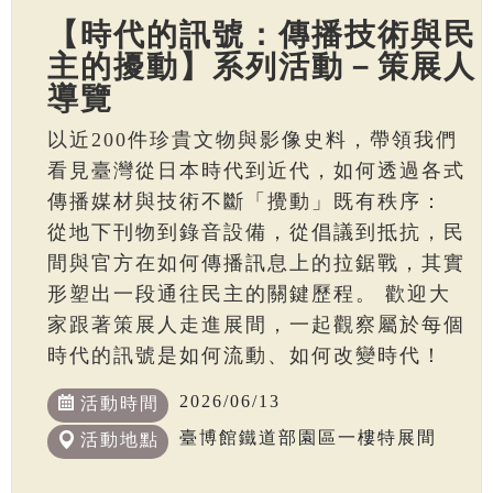
【時代的訊號：傳播技術與民
主的擾動】系列活動－策展人
導覽
以近200件珍貴文物與影像史料，帶領我們
看見臺灣從日本時代到近代，如何透過各式
傳播媒材與技術不斷「攪動」既有秩序：
從地下刊物到錄音設備，從倡議到抵抗，民
間與官方在如何傳播訊息上的拉鋸戰，其實
形塑出一段通往民主的關鍵歷程。 歡迎大
家跟著策展人走進展間，一起觀察屬於每個
時代的訊號是如何流動、如何改變時代！
2026/06/13
活動時間
臺博館鐵道部園區一樓特展間
活動地點