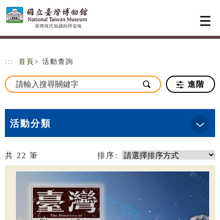
跳到主要內容
網站導覽
:::
首頁
> 活動查詢
進階
活動分類
共
22
筆
排序: