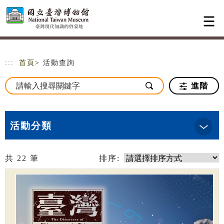
跳到主要內容
網站導覽
:::
首頁
> 活動查詢
進階
活動分類
共
22
筆
排序: