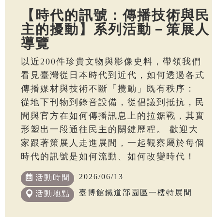
【時代的訊號：傳播技術與民
主的擾動】系列活動－策展人
導覽
以近200件珍貴文物與影像史料，帶領我們
看見臺灣從日本時代到近代，如何透過各式
傳播媒材與技術不斷「攪動」既有秩序：
從地下刊物到錄音設備，從倡議到抵抗，民
間與官方在如何傳播訊息上的拉鋸戰，其實
形塑出一段通往民主的關鍵歷程。 歡迎大
家跟著策展人走進展間，一起觀察屬於每個
時代的訊號是如何流動、如何改變時代！
2026/06/13
活動時間
臺博館鐵道部園區一樓特展間
活動地點