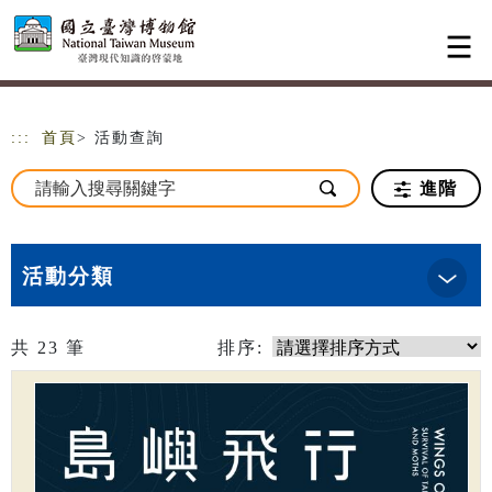
跳到主要內容
網站導覽
:::
首頁
> 活動查詢
進階
活動分類
共
23
筆
排序: