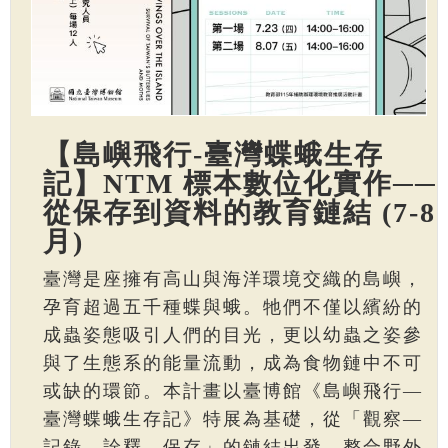
【島嶼飛行-臺灣蝶蛾生存
記】NTM 標本數位化實作──
從保存到資料的教育鏈結 (7-8
月)
臺灣是座擁有高山與海洋環境交織的島嶼，
孕育超過五千種蝶與蛾。牠們不僅以繽紛的
成蟲姿態吸引人們的目光，更以幼蟲之姿參
與了生態系的能量流動，成為食物鏈中不可
或缺的環節。本計畫以臺博館《島嶼飛行—
臺灣蝶蛾生存記》特展為基礎，從「觀察—
記錄—詮釋—保存」的鏈結出發，整合野外