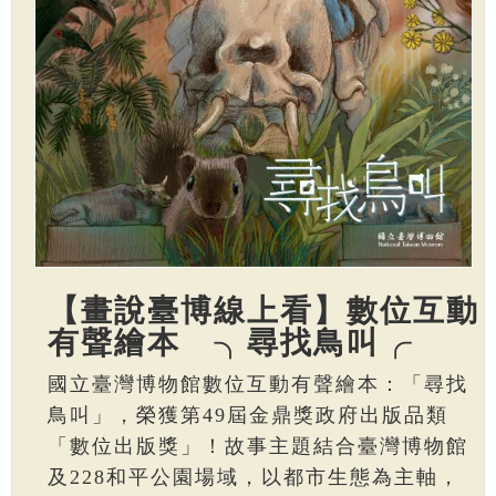
【畫說臺博線上看】數位互動
有聲繪本 ╮尋找鳥叫╭
國立臺灣博物館數位互動有聲繪本：「尋找
鳥叫」，榮獲第49屆金鼎獎政府出版品類
「數位出版獎」！故事主題結合臺灣博物館
及228和平公園場域，以都市生態為主軸，