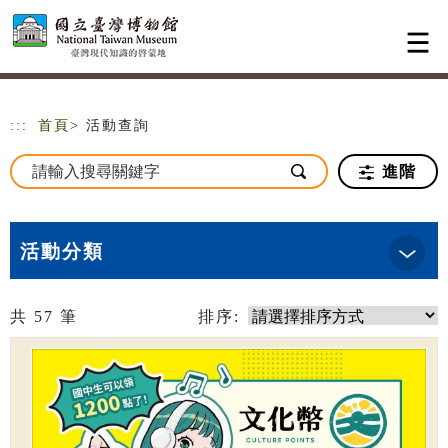
跳到主要內容
網站導覽
:::
首頁
> 活動查詢
進階
活動分類
共
57
筆
排序: