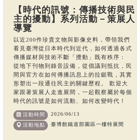
【時代的訊號：傳播技術與民
主的擾動】系列活動－策展人
導覽
以近200件珍貴文物與影像史料，帶領我們
看見臺灣從日本時代到近代，如何透過各式
傳播媒材與技術不斷「攪動」既有秩序：
從地下刊物到錄音設備，從倡議到抵抗，民
間與官方在如何傳播訊息上的拉鋸戰，其實
形塑出一段通往民主的關鍵歷程。 歡迎大
家跟著策展人走進展間，一起觀察屬於每個
時代的訊號是如何流動、如何改變時代！
2026/06/13
活動時間
臺博館鐵道部園區一樓特展間
活動地點