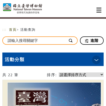
跳到主要內容
網站導覽
:::
首頁
> 活動查詢
進階
活動分類
共
22
筆
排序: