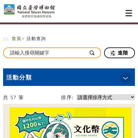
跳到主要內容
網站導覽
:::
首頁
> 活動查詢
進階
活動分類
共
57
筆
排序: