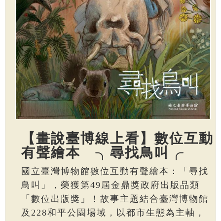
【畫說臺博線上看】數位互動
有聲繪本 ╮尋找鳥叫╭
國立臺灣博物館數位互動有聲繪本：「尋找
鳥叫」，榮獲第49屆金鼎獎政府出版品類
「數位出版獎」！故事主題結合臺灣博物館
及228和平公園場域，以都市生態為主軸，