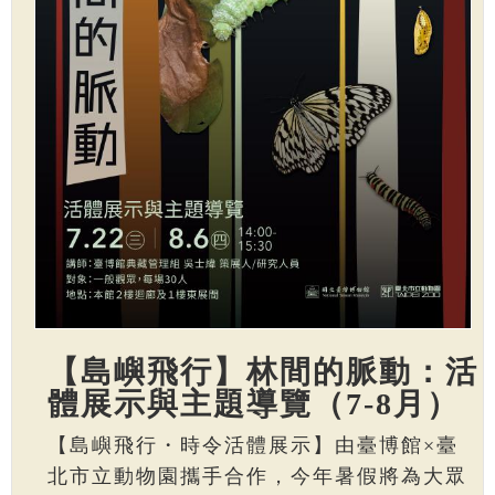
【島嶼飛行】林間的脈動：活
體展示與主題導覽（7-8月）
【島嶼飛行・時令活體展示】由臺博館×臺
北市立動物園攜手合作，今年暑假將為大眾