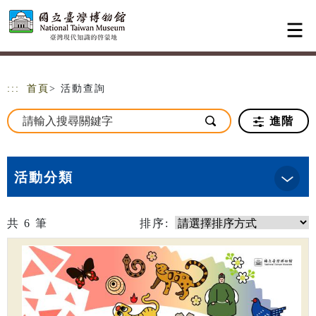
跳到主要內容
網站導覽
:::
首頁
> 活動查詢
進階
活動分類
共
6
筆
排序: