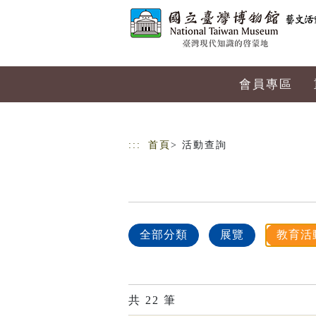
跳到主要內容
網站導覽
會員專區
:::
首頁
> 活動查詢
全部分類
展覽
教育活
共
22
筆