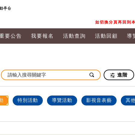
如切換分頁再回到本
重要公告
我要報名
活動查詢
活動回顧
導
進階
動
特別活動
導覽活動
影視音表藝
其