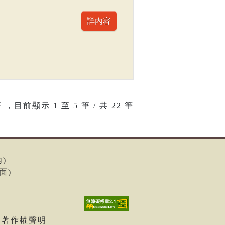
 ，目前顯示
1
至
5
筆 / 共 22 筆
內)
面)
| 著作權聲明