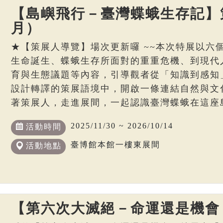
【島嶼飛行－臺灣蝶蛾生存記】策
月）
★【策展人導覽】場次更新囉 ~~本次特展以六
生命誕生、蝶蛾生存所面對的重重危機、到現代
育與生態議題等內容，引導觀者從「知識到感知
設計轉譯的策展語境中，開啟一條連結自然與文
著策展人，走進展間，一起認識臺灣蝶蛾在這座
2025/11/30 ~ 2026/10/14
活動時間
臺博館本館一樓東展間
活動地點
【第六次大滅絕－命運還是機會