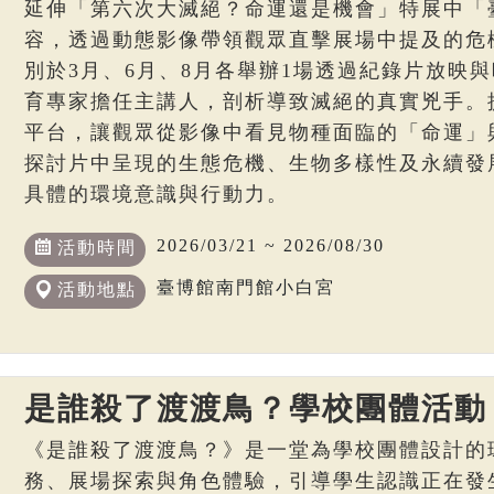
延伸「第六次大滅絕？命運還是機會」特展中「
容，透過動態影像帶領觀眾直擊展場中提及的危
別於3月、6月、8月各舉辦1場透過紀錄片放映
育專家擔任主講人，剖析導致滅絕的真實兇手。
平台，讓觀眾從影像中看見物種面臨的「命運」
探討片中呈現的生態危機、生物多樣性及永續發
具體的環境意識與行動力。
2026/03/21 ~ 2026/08/30
活動時間
臺博館南門館小白宮
活動地點
是誰殺了渡渡鳥？學校團體活動
《是誰殺了渡渡鳥？》是一堂為學校團體設計的
務、展場探索與角色體驗，引導學生認識正在發