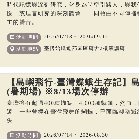
時代記憶與深刻研究，化身為時空引路人，與我
憶，或埋首研究的深刻體會，一同藉由不同傳播
主的聲音。
2026/07/18 ~ 2026/09/12
活動時間
臺博館鐵道部園區廳舍2樓演講廳
活動地點
【島嶼飛行-臺灣蝶蛾生存記】島
(暑期場) ※8/13場次停辦
臺灣擁有超過400種蝴蝶、4,000種蛾類，然
遷，一些曾經在臺灣飛舞的蝴蝶，已面臨瀕臨滅
失.......
2026/07/14 ~ 2026/08/30
活動時間