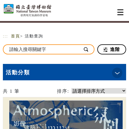
跳到主要內容
網站導覽
:::
首頁
> 活動查詢
進階
活動分類
共
1
筆
排序: