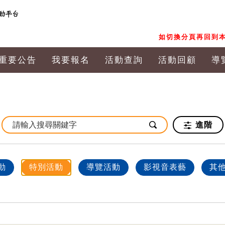
如切換分頁再回到本
重要公告
我要報名
活動查詢
活動回顧
導
進階
動
特別活動
導覽活動
影視音表藝
其