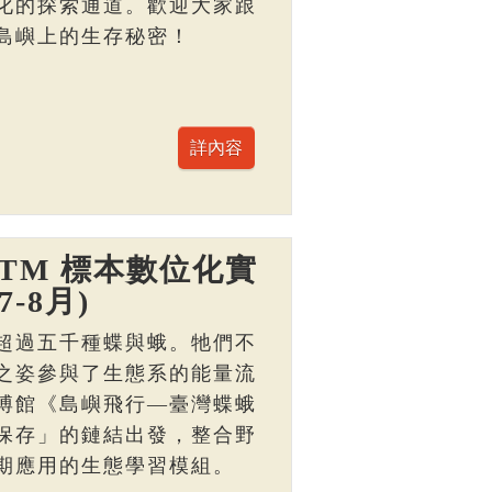
化的探索通道。歡迎大家跟
島嶼上的生存秘密！
TM 標本數位化實
-8月)
超過五千種蝶與蛾。牠們不
之姿參與了生態系的能量流
博館《島嶼飛行—臺灣蝶蛾
保存」的鏈結出發，整合野
期應用的生態學習模組。