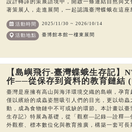
設計轉譯的策展語境中，開啟一條連結自然與文
著策展人，走進展間，一起認識臺灣蝶蛾在這座
2025/11/30 ~ 2026/10/14
活動時間
臺博館本館一樓東展間
活動地點
【島嶼飛行-臺灣蝶蛾生存記】N
作──從保存到資料的教育鏈結 (7
臺灣是座擁有高山與海洋環境交織的島嶼，孕育
僅以繽紛的成蟲姿態吸引人們的目光，更以幼蟲
動，成為食物鏈中不可或缺的環節。本計畫以臺
生存記》特展為基礎，從「觀察—記錄—詮釋—
外觀察、標本數位化與教育推廣，構築一套可長