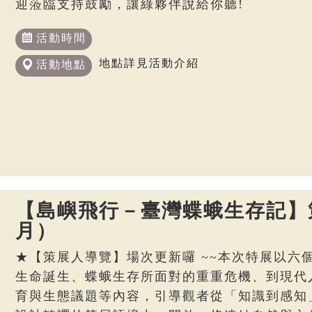
迎蒞臨支持鼓勵，讓綠夥伴說給你聽!
活動時間
地點詳見活動介紹
活動地點
【島嶼飛行－臺灣蝶蛾生存記】策
月）
★【策展人導覽】場次更新囉 ~~本次特展以六
生命誕生、蝶蛾生存所面對的重重危機、到現代
育與生態議題等內容，引導觀者從「知識到感知