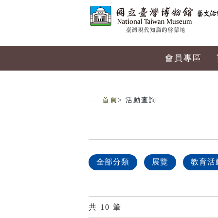
跳到主要內容
網站導覽
會員專區
:::
首頁
> 活動查詢
全部分類
展覽
教育活
共
10
筆