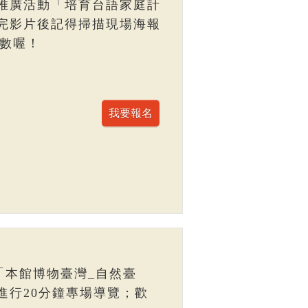
推廣活動「培育台語家庭計
完影片後記得掃描現場海報
點數喔！
「本館博物臺灣_自然臺
進行20分鐘專場導覽；歡