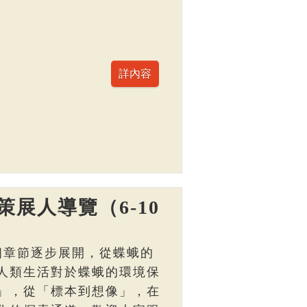
展人導覽（6-10
個章節逐步展開，從蝶蛾的
人類生活對於蝶蛾的環境保
」，從「標本到想像」，在