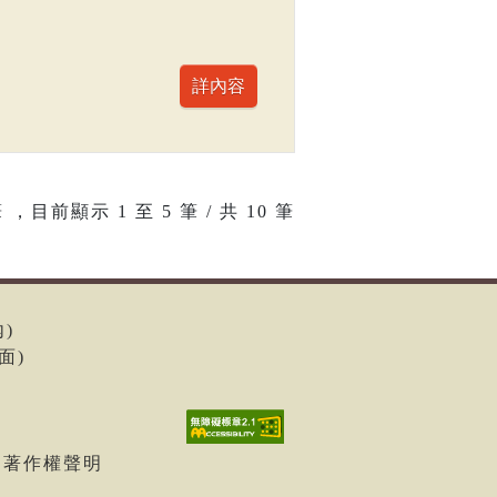
 ，目前顯示
1
至
5
筆 / 共 10 筆
內)
面)
| 著作權聲明