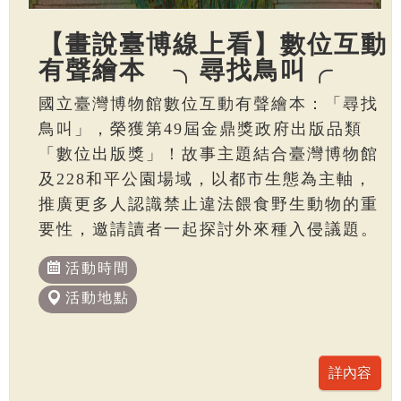
【畫說臺博線上看】數位互動
有聲繪本 ╮尋找鳥叫╭
國立臺灣博物館數位互動有聲繪本：「尋找
鳥叫」，榮獲第49屆金鼎獎政府出版品類
「數位出版獎」！故事主題結合臺灣博物館
及228和平公園場域，以都市生態為主軸，
推廣更多人認識禁止違法餵食野生動物的重
要性，邀請讀者一起探討外來種入侵議題。
活動時間
活動地點