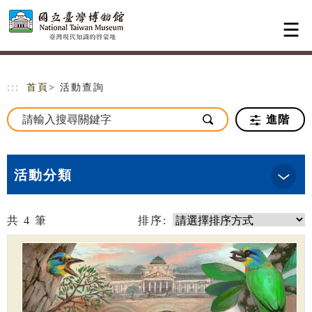
跳到主要內容
網站導覽
:::
首頁
> 活動查詢
進階
活動分類
共
4
筆
排序: