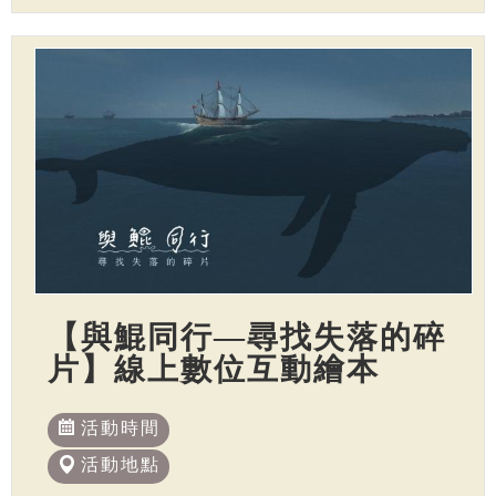
【與鯤同行—尋找失落的碎
片】線上數位互動繪本
活動時間
活動地點