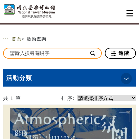
跳到主要內容
網站導覽
:::
首頁
> 活動查詢
進階
活動分類
共
1
筆
排序: