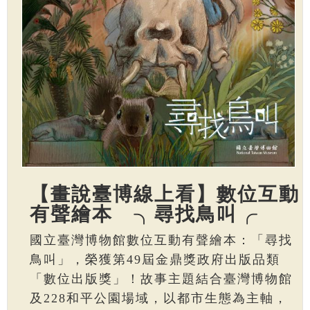
【畫說臺博線上看】數位互動
有聲繪本 ╮尋找鳥叫╭
國立臺灣博物館數位互動有聲繪本：「尋找
鳥叫」，榮獲第49屆金鼎獎政府出版品類
「數位出版獎」！故事主題結合臺灣博物館
及228和平公園場域，以都市生態為主軸，