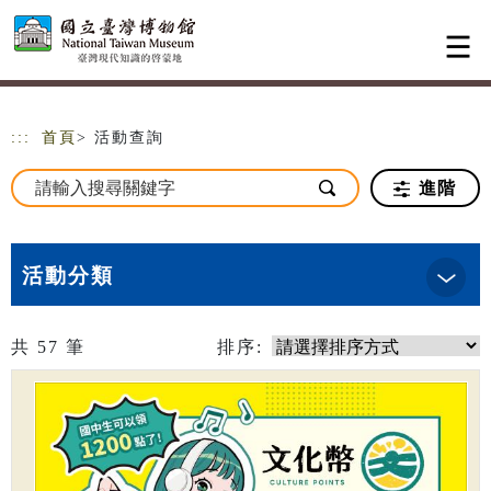
跳到主要內容
網站導覽
:::
首頁
> 活動查詢
進階
活動分類
共
57
筆
排序: