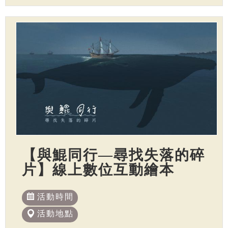
【與鯤同行—尋找失落的碎
片】線上數位互動繪本
活動時間
活動地點