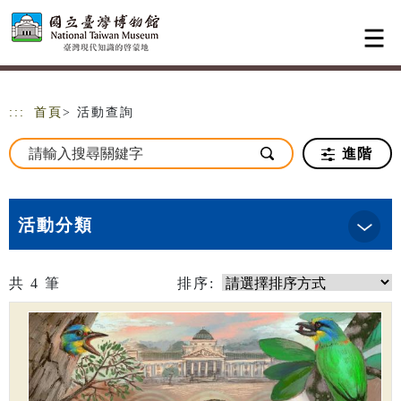
跳到主要內容
網站導覽
:::
首頁
> 活動查詢
進階
活動分類
共
4
筆
排序: