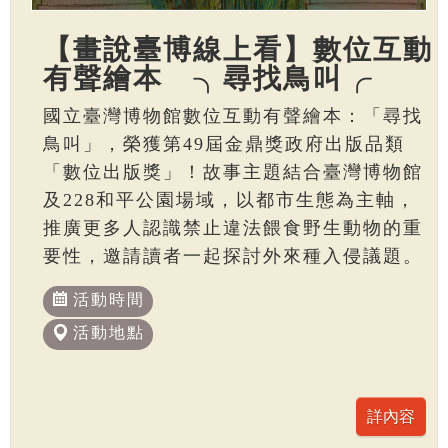
【畫說臺博線上看】數位互動
有聲繪本 ╮尋找鳥叫╭
國立臺灣博物館數位互動有聲繪本：「尋找
鳥叫」，榮獲第49屆金鼎獎政府出版品類
「數位出版獎」！故事主題結合臺灣博物館
及228和平公園場域，以都市生態為主軸，
推廣更多人認識禁止違法餵食野生動物的重
要性，邀請讀者一起探討外來種入侵議題。
活動時間
活動地點