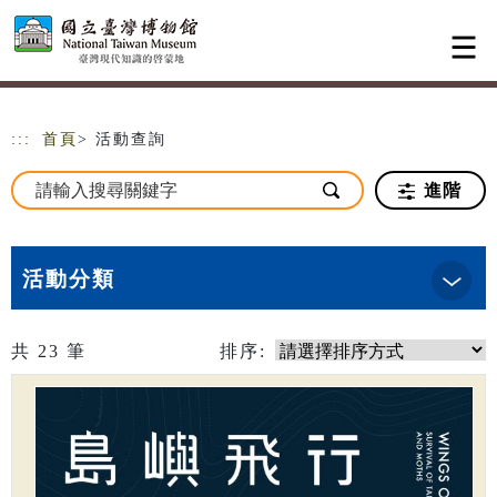
跳到主要內容
網站導覽
:::
首頁
> 活動查詢
進階
活動分類
共
23
筆
排序: