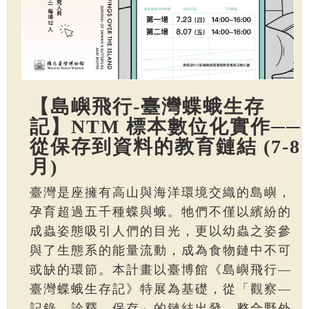
【島嶼飛行-臺灣蝶蛾生存
記】NTM 標本數位化實作──
從保存到資料的教育鏈結 (7-8
月)
臺灣是座擁有高山與海洋環境交織的島嶼，
孕育超過五千種蝶與蛾。牠們不僅以繽紛的
成蟲姿態吸引人們的目光，更以幼蟲之姿參
與了生態系的能量流動，成為食物鏈中不可
或缺的環節。本計畫以臺博館《島嶼飛行—
臺灣蝶蛾生存記》特展為基礎，從「觀察—
記錄—詮釋—保存」的鏈結出發，整合野外