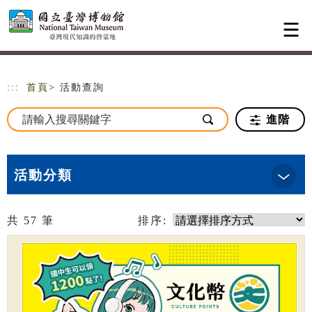
跳到主要內容
網站導覽
:::
首頁
> 活動查詢
進階
活動分類
共
57
筆
排序: