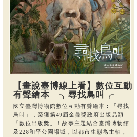
【畫說臺博線上看】數位互動
有聲繪本 ╮尋找鳥叫╭
國立臺灣博物館數位互動有聲繪本：「尋找
鳥叫」，榮獲第49屆金鼎獎政府出版品類
「數位出版獎」！故事主題結合臺灣博物館
及228和平公園場域，以都市生態為主軸，