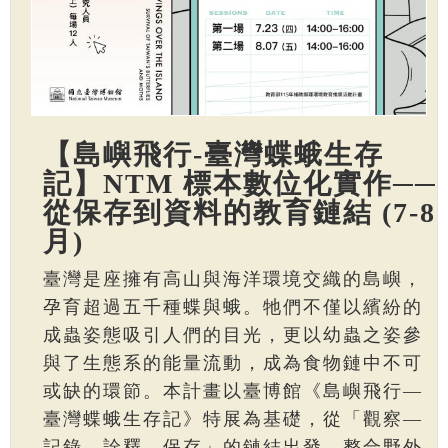
【島嶼飛行-臺灣蝶蛾生存
記】NTM 標本數位化實作──
從保存到資料的教育鏈結 (7-8
月)
臺灣是座擁有高山與海洋環境交織的島嶼，
孕育超過五千種蝶與蛾。牠們不僅以繽紛的
成蟲姿態吸引人們的目光，更以幼蟲之姿參
與了生態系的能量流動，成為食物鏈中不可
或缺的環節。本計畫以臺博館《島嶼飛行—
臺灣蝶蛾生存記》特展為基礎，從「觀察—
記錄—詮釋—保存」的鏈結出發，整合野外