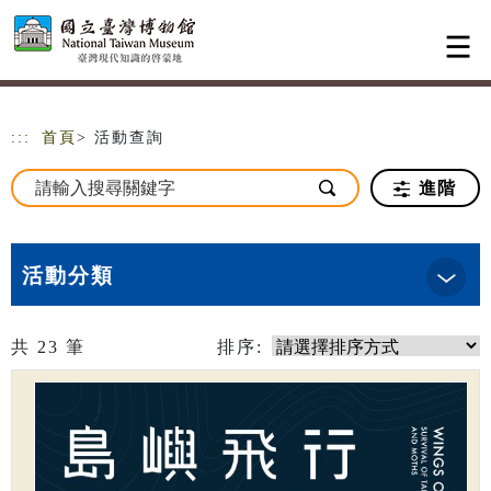
跳到主要內容
網站導覽
:::
首頁
> 活動查詢
進階
活動分類
共
23
筆
排序: