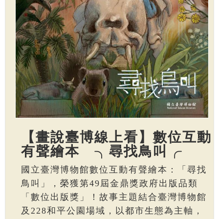
【畫說臺博線上看】數位互動
有聲繪本 ╮尋找鳥叫╭
國立臺灣博物館數位互動有聲繪本：「尋找
鳥叫」，榮獲第49屆金鼎獎政府出版品類
「數位出版獎」！故事主題結合臺灣博物館
及228和平公園場域，以都市生態為主軸，