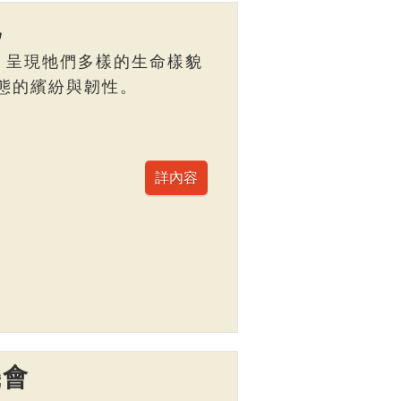
記
，呈現牠們多樣的生命樣貌
態的繽紛與韌性。
機會