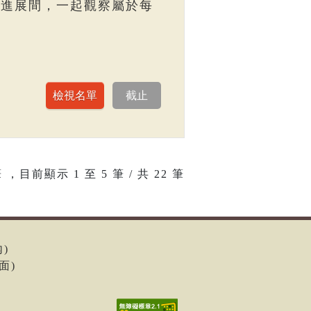
走進展間，一起觀察屬於每
 ，目前顯示
1
至
5
筆 / 共 22 筆
內)
面)