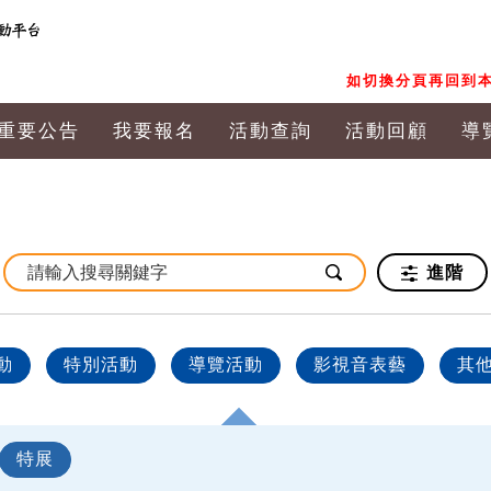
如切換分頁再回到本
重要公告
我要報名
活動查詢
活動回顧
導
進階
動
特別活動
導覽活動
影視音表藝
其
特展