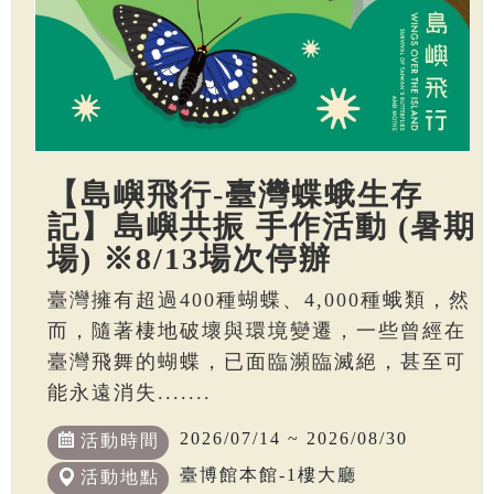
【島嶼飛行-臺灣蝶蛾生存
記】島嶼共振 手作活動 (暑期
場) ※8/13場次停辦
臺灣擁有超過400種蝴蝶、4,000種蛾類，然
而，隨著棲地破壞與環境變遷，一些曾經在
臺灣飛舞的蝴蝶，已面臨瀕臨滅絕，甚至可
能永遠消失.......
2026/07/14 ~ 2026/08/30
活動時間
臺博館本館-1樓大廳
活動地點