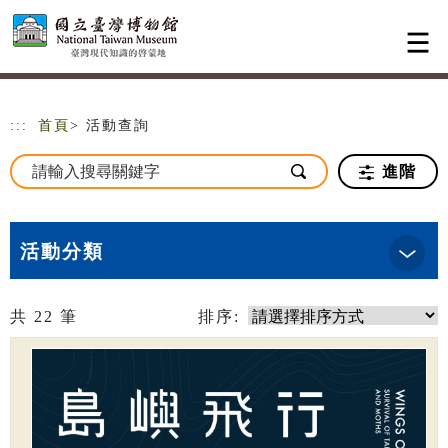
跳到主要內容
網站導覽
:::
首頁
> 活動查詢
進階
活動分類
共
22
筆
排序: