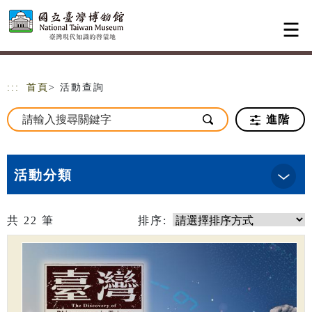
跳到主要內容
網站導覽
:::
首頁
> 活動查詢
進階
活動分類
共
22
筆
排序: