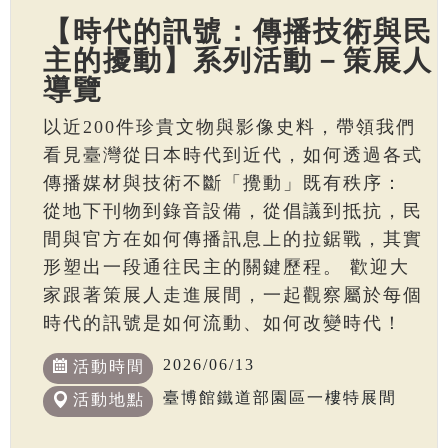
【時代的訊號：傳播技術與民
主的擾動】系列活動－策展人
導覽
以近200件珍貴文物與影像史料，帶領我們
看見臺灣從日本時代到近代，如何透過各式
傳播媒材與技術不斷「攪動」既有秩序：
從地下刊物到錄音設備，從倡議到抵抗，民
間與官方在如何傳播訊息上的拉鋸戰，其實
形塑出一段通往民主的關鍵歷程。 歡迎大
家跟著策展人走進展間，一起觀察屬於每個
時代的訊號是如何流動、如何改變時代！
2026/06/13
活動時間
臺博館鐵道部園區一樓特展間
活動地點