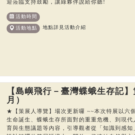
迎蒞臨支持鼓勵，讓綠夥伴說給你聽!
活動時間
地點詳見活動介紹
活動地點
【島嶼飛行－臺灣蝶蛾生存記】策
月）
★【策展人導覽】場次更新囉 ~~本次特展以六
生命誕生、蝶蛾生存所面對的重重危機、到現代
育與生態議題等內容，引導觀者從「知識到感知