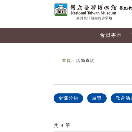
跳到主要內容
網站導覽
會員專區
:::
首頁
> 活動查詢
全部分類
展覽
教育活
共
9
筆