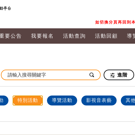
如切換分頁再回到本
重要公告
我要報名
活動查詢
活動回顧
導
進階
動
特別活動
導覽活動
影視音表藝
其