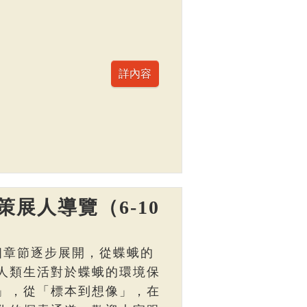
展人導覽（6-10
個章節逐步展開，從蝶蛾的
人類生活對於蝶蛾的環境保
」，從「標本到想像」，在