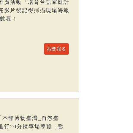
推廣活動「培育台語家庭計
完影片後記得掃描現場海報
點數喔！
「本館博物臺灣_自然臺
進行20分鐘專場導覽；歡