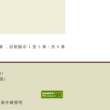
筆 ，目前顯示
1
至
5
筆 / 共 9 筆
內)
面)
| 著作權聲明