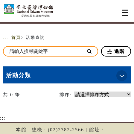
跳到主要內容
網站導覽
:::
首頁
> 活動查詢
進階
活動分類
共
0
筆
排序:
:::
本館 | 總機：(02)2382-2566 | 館址：