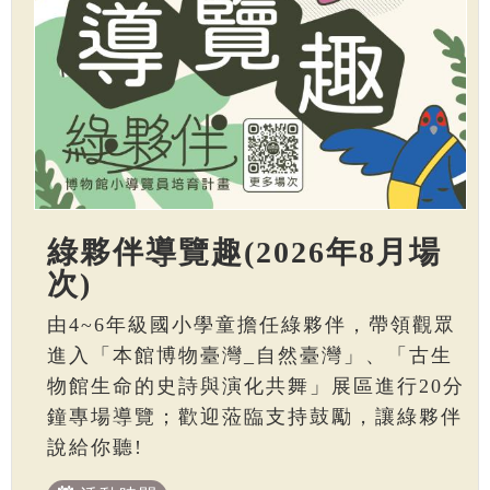
綠夥伴導覽趣(2026年8月場
次)
由4~6年級國小學童擔任綠夥伴，帶領觀眾
進入「本館博物臺灣_自然臺灣」、「古生
物館生命的史詩與演化共舞」展區進行20分
鐘專場導覽；歡迎蒞臨支持鼓勵，讓綠夥伴
說給你聽!