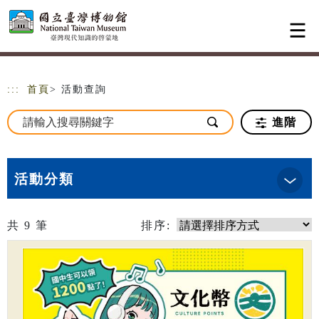
跳到主要內容
網站導覽
:::
首頁
> 活動查詢
進階
活動分類
共
9
筆
排序: