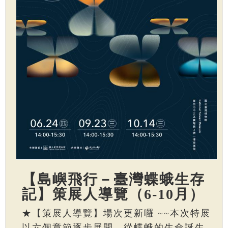
【島嶼飛行－臺灣蝶蛾生存
記】策展人導覽（6-10月）
★【策展人導覽】場次更新囉 ~~本次特展
以六個章節逐步展開，從蝶蛾的生命誕生、