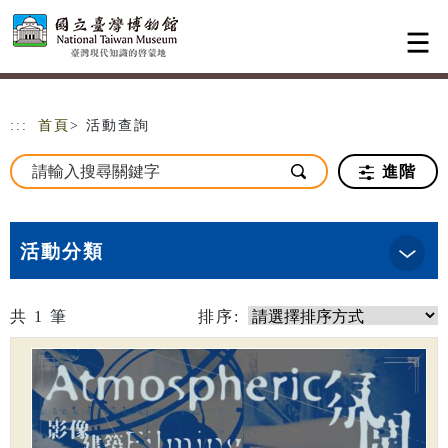
跳到主要內容
網站導覽
:::
首頁
> 活動查詢
進階
活動分類
共
1
筆
排序: