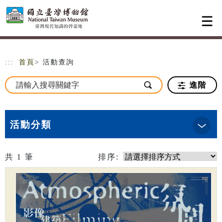
跳到主要內容
網站導覽
:::
首頁
> 活動查詢
進階
活動分類
共
1
筆
排序: