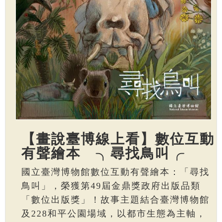
【畫說臺博線上看】數位互動
有聲繪本 ╮尋找鳥叫╭
國立臺灣博物館數位互動有聲繪本：「尋找
鳥叫」，榮獲第49屆金鼎獎政府出版品類
「數位出版獎」！故事主題結合臺灣博物館
及228和平公園場域，以都市生態為主軸，