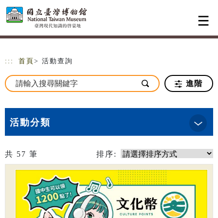
跳到主要內容
網站導覽
:::
首頁
> 活動查詢
進階
活動分類
共
57
筆
排序: