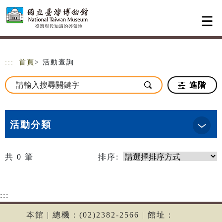
跳到主要內容
網站導覽
:::
首頁
> 活動查詢
進階
活動分類
共
0
筆
排序:
:::
本館 | 總機：(02)2382-2566 | 館址：