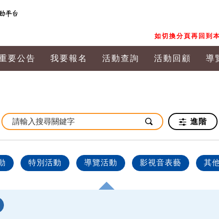
如切換分頁再回到本
重要公告
我要報名
活動查詢
活動回顧
導
進階
動
特別活動
導覽活動
影視音表藝
其