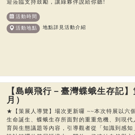
迎蒞臨支持鼓勵，讓綠夥伴說給你聽!
活動時間
地點詳見活動介紹
活動地點
【島嶼飛行－臺灣蝶蛾生存記】策
月）
★【策展人導覽】場次更新囉 ~~本次特展以六
生命誕生、蝶蛾生存所面對的重重危機、到現代
育與生態議題等內容，引導觀者從「知識到感知