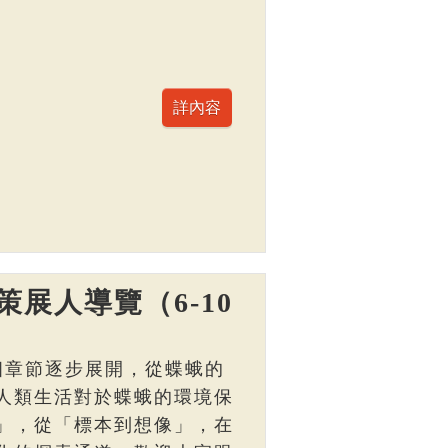
展人導覽（6-10
個章節逐步展開，從蝶蛾的
人類生活對於蝶蛾的環境保
」，從「標本到想像」，在