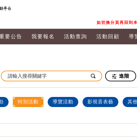
如切換分頁再回到本
重要公告
我要報名
活動查詢
活動回顧
導
進階
動
特別活動
導覽活動
影視音表藝
其