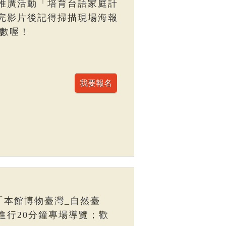
推廣活動「培育台語家庭計
完影片後記得掃描現場海報
點數喔！
「本館博物臺灣_自然臺
進行20分鐘專場導覽；歡