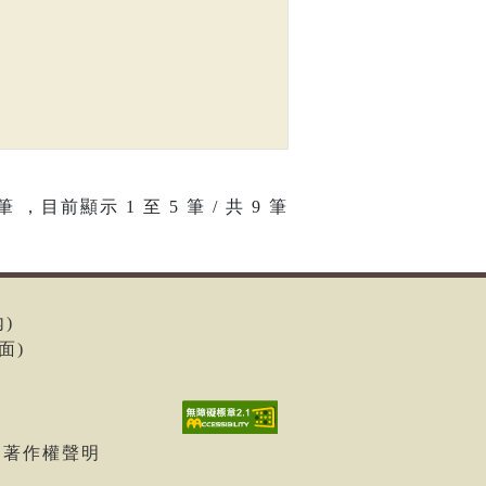
筆 ，目前顯示
1
至
5
筆 / 共 9 筆
內)
面)
| 著作權聲明