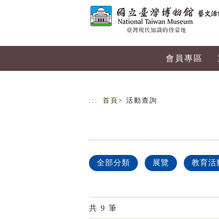
跳到主要內容
網站導覽
會員專區
:::
首頁
> 活動查詢
全部分類
展覽
教育活
共
9
筆