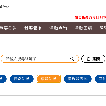
如切換分頁再回到本
重要公告
我要報名
活動查詢
活動回顧
導
進階
動
特別活動
導覽活動
影視音表藝
其