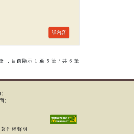
筆 ，目前顯示
1
至
5
筆 / 共 6 筆
內)
面)
| 著作權聲明