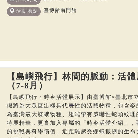
臺博館南門館
活動地點
【島嶼飛行】林間的脈動：活體
（7-8月）
【島嶼飛行・時令活體展示】由臺博館×臺北市
假將為大眾展出極具代表性的活體物種，包含姿
為臺灣最大蝶蛾物種、翅端帶有威嚇性蛇頭紋理
特展精華，更會加入專屬的「時令活體介紹」，
的挑戰與科學價值，近距離感受蝶蛾振翅的生命