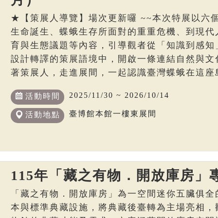
★【策展人導覽】場次更新囉 ~~本次特展以六
生命誕生、蝶蛾生存所面對的重重危機、到現代
育與生態議題等內容，引導觀者從「知識到感知
設計轉譯的策展語境中，開啟一條連結自然與文
著策展人，走進展間，一起認識臺灣蝶蛾在這座
2025/11/30 ~ 2026/10/14
活動時間
臺博館本館一樓東展間
活動地點
115年「藏之有物．開放庫房」
「藏之有物．開放庫房」為一空間迷你五臟俱全
本與標準典藏設施，將典藏後臺轉為主場亮相，