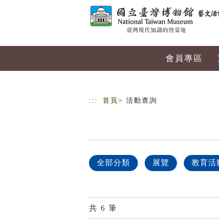
跳到主要內容
網站導覽
會員專區
:::
首頁
> 活動查詢
全部分類
展覽
教育活
共
6
筆