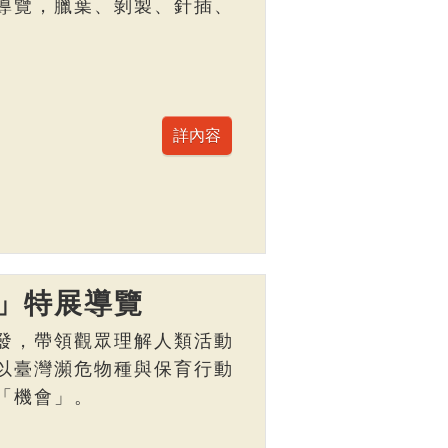
導覽，臘葉、剝製、針插、
」特展導覽
發，帶領觀眾理解人類活動
以臺灣瀕危物種與保育行動
「機會」。